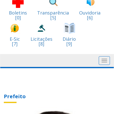
Boletins
Transparência
Ouvidoria
[0]
[5]
[6]
E-Sic
Licitações
Diário
[7]
[8]
[9]
Toggl
navig
Prefeito