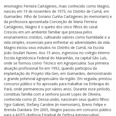
Ariomagno Ferreira Cartágenes, mais conhecido como Magno,
nasceu em 19 de novembro de 1973, no Distrito de Cumã, em
Guimarães. Filho de Soriano Cunha Cartágenes (in memoriam) e
da professora aposentada Conceição de Maria Ferreira
Cartágenes, Magno é o quinto dos cinco filhos do casal.
Cresceu em um ambiente familiar que prezava pelos
ensinamentos cristãos, cultivando valores como humildade e a
vida simples, essenciais para enfrentar as adversidades da vida.
Magno iniciou seus estudos no Distrito de Cumã, na Escola
João Goulart Nunes. Aos 15 anos, ingressou no colégio interno
Escola Agrotécnica Federal do Maranhão, na capital São Luís,
onde se formou como Técnico em Agropecuária. Sua primeira
atuação profissional foi em 1992, quando participou da
implantação do Projeto Vila Gen, em Guimarães, demonstrando
o grande potencial agropecuário da região. Em seguida, prestou
concurso público e foi aprovado para trabalhar na Embrapa do
Pará, onde permaneceu por vários anos. Durante esse período,
constituiu família com a senhora Jusceli Lopes de Oliveira,
conhecida como Jô. Dessa união, nasceram seus quatro filhos:
Ygor Gabriel, Stefany Caroline (in memoriam), Breno Felipe e
Brenda Dandara. Em 2005, Magno passou em concurso público
para a AGED (Agência Estadual de Defesa Agropecuária),