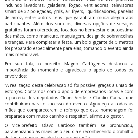
incluindo lavadoras, geladeira, fogão, ventiladores, televisores
smart de 32 polegadas, grills, air fryers, liquidificadores, panelas
de arroz, entre outros itens que garantiram muita alegria aos
participantes. Além dos sorteios, diversas opções de serviços
gratuitos foram oferecidas, focados no bem-estar e autoestima
das mães, como manicure, maquiagem, design de sobrancelhas
e tranças. Para completar a festa, um bolo gigante de 5 metros
foi preparado especialmente para elas, tornando o evento ainda
mais memorável.
Em sua fala, o prefeito Magno Cartágenes destacou a
importância do momento e agradeceu o apoio de todos os
envolvidos:
“A realização desta celebração só foi possível graças à união de
esforços. Contamos com o apoio de empresários locais e com
a parceria dos deputados Cleber Verde e Cláudio Cunha, que
contribuíram para o sucesso do evento. Agradeço a todas as
mães que compareceram e reforço que esta homenagem foi
preparada com muito carinho e respeito”, afirmou o gestor.
O vice-prefeito Olavo Cardoso também se pronunciou,
parabenizando as mães pelo seu dia e reconhecendo o trabalho
de toda a equipe envolvida na organização.