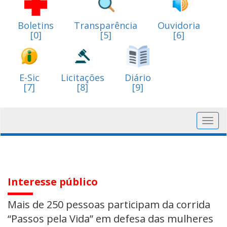
Boletins
Transparência
Ouvidoria
[0]
[5]
[6]
E-Sic
Licitações
Diário
[7]
[8]
[9]
Toggl
navig
Interesse público
Mais de 250 pessoas participam da corrida
“Passos pela Vida” em defesa das mulheres