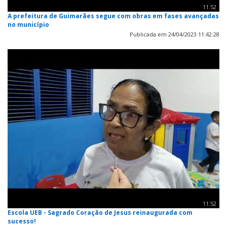
11:52
A prefeitura de Guimarães segue com obras em fases avançadas
no município
Publicada em 24/04/2023 11:42:28
11:52
Escola UEB - Sagrado Coração de Jesus reinaugurada com
sucesso!