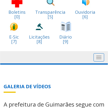
Boletins
Transparência
Ouvidoria
[0]
[5]
[6]
E-Sic
Licitações
Diário
[7]
[8]
[9]
Toggl
navig
GALERIA DE VÍDEOS
A prefeitura de Guimarães segue com