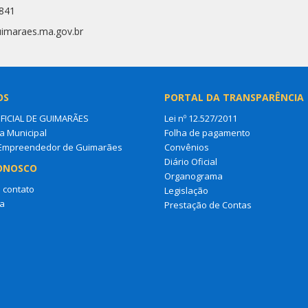
0841
uimaraes.ma.gov.br
OS
PORTAL DA TRANSPARÊNCIA
OFICIAL DE GUIMARÃES
Lei nº 12.527/2011
a Municipal
Folha de pagamento
 Empreendedor de Guimarães
Convênios
Diário Oficial
ONOSCO
Organograma
 contato
Legislação
a
Prestação de Contas