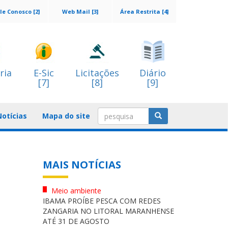
le Conosco [2]
Web Mail [3]
Área Restrita [4]
ria
E-Sic
Licitações
Diário
[7]
[8]
[9]
Notícias
Mapa do site
MAIS NOTÍCIAS
Meio ambiente
IBAMA PROÍBE PESCA COM REDES
ZANGARIA NO LITORAL MARANHENSE
ATÉ 31 DE AGOSTO