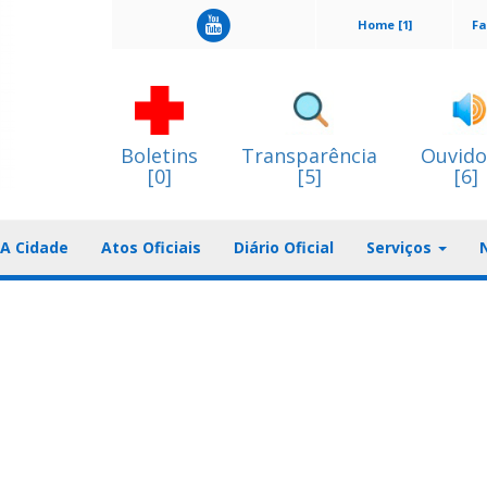
Home [1]
Fa
Boletins
Transparência
Ouvido
[0]
[5]
[6]
A Cidade
Atos Oficiais
Diário Oficial
Serviços